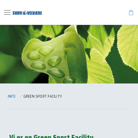
menu
shopping_bag
INFO
GREEN SPORT FACILITY
Vi er en Green Sport Facility