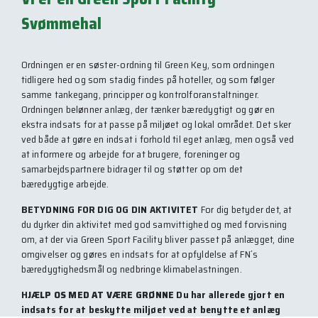
Svømmehal
Ordningen er en søster-ordning til Green Key, som ordningen
tidligere hed og som stadig findes på hoteller, og som følger
samme tankegang, principper og kontrolforanstaltninger.
Ordningen belønner anlæg, der tænker bæredygtigt og gør en
ekstra indsats for at passe på miljøet og lokal området. Det sker
ved både at gøre en indsat i forhold til eget anlæg, men også ved
at informere og arbejde for at brugere, foreninger og
samarbejdspartnere bidrager til og støtter op om det
bæredygtige arbejde.
BETYDNING FOR DIG OG DIN AKTIVITET
For dig betyder det, at
du dyrker din aktivitet med god samvittighed og med forvisning
om, at der via Green Sport Facility bliver passet på anlægget, dine
omgivelser og gøres en indsats for at opfyldelse af FN´s
bæredygtighedsmål og nedbringe klimabelastningen.
H
JÆLP OS MED AT VÆRE GRØNNE
Du har allerede gjort en
indsats for at beskytte miljøet ved at benytte et anlæg