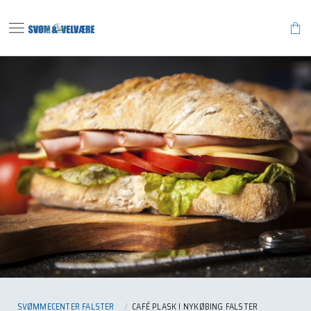
menu
shopping_bag
SVØMMECENTER FALSTER
CAFÉ PLASK I NYKØBING FALSTER